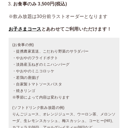
お食事のみ 3,500円(税込)
※飲み放題は30分前ラストオーダーとなります
お子さまコース
とあわせてご利用いただけます！
(お食事の例)
・提携農家直送、こだわり野菜のサラダバー
・やおやのフライドポテト
・淡路産玉ねぎのミニハンバーグ
・やおやのミニコロッケ
・若鶏の唐揚げ
・自家製トマトソースパスタ
・焼きリンゴ
※季節によって内容は変わります
(ソフトドリンク飲み放題の例)
りんごジュース、オレンジジュース、ウーロン茶、メロンソ
ーダ、生レモンスカッシュ、梅スカッシュ、コーヒー(H/I)、
カフェラテ(H/I)、アールグレイティー(H/I)など