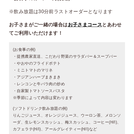
※飲み放題は30分前ラストオーダーとなります
お子さまがご一緒の場合は
お子さまコース
とあわせ
てご利用いただけます！
(お食事の例)
・提携農家直送、こだわり野菜のサラダバー＆スープバー
・やおやのフライドポテト
・ミニトマトのマリネ
・アジアンハーブまきまき
・レンコンと牛バラ肉の炒め
・自家製トマトソースパスタ
※季節によって内容は変わります
(ソフトドリンク飲み放題の例)
りんごジュース、オレンジジュース、ウーロン茶、メロンソ
ーダ、生レモンスカッシュ、梅スカッシュ、コーヒー(H/I)、
カフェラテ(H/I)、アールグレイティー(H/I)など