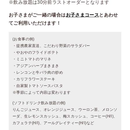
※飲み放題は30分前ラストオーダーとなります
お子さまがご一緒の場合は
お子さまコース
とあわせ
てご利用いただけます！
(お食事の例)
・提携農家直送、こだわり野菜のサラダバー
・やおやのフライドポテト
・ミニトマトのマリネ
・アジアンハーブまきまき
・レンコンと牛バラ肉の炒め
・カリフラワーステーキ
・自家製トマトソースパスタ
※季節によって内容は変わります
(ソフトドリンク飲み放題の例)
りんごジュース、オレンジジュース、ウーロン茶、メロンソ
ーダ、生レモンスカッシュ、梅スカッシュ、コーヒー(H/I)、
カフェラテ(H/I)、アールグレイティー(H/I)など