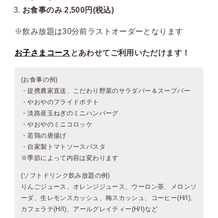
お食事のみ 2,500円(税込)
※飲み放題は30分前ラストオーダーとなります
お子さまコース
とあわせてご利用いただけます！
(お食事の例)
・提携農家直送、こだわり野菜のサラダバー＆スープバー
・やおやのフライドポテト
・淡路産玉ねぎのミニハンバーグ
・やおやのミニコロッケ
・若鶏の唐揚げ
・自家製トマトソースパスタ
※季節によって内容は変わります
(ソフトドリンク飲み放題の例)
りんごジュース、オレンジジュース、ウーロン茶、メロンソ
ーダ、生レモンスカッシュ、梅スカッシュ、コーヒー(H/I)、
カフェラテ(H/I)、アールグレイティー(H/I)など