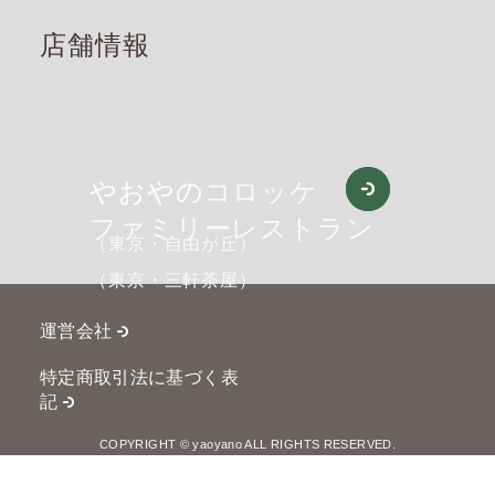
店舗情報
やおやの
やおやのコロッケ
ファミリーレストラン
（東京・自由が丘）
（東京・三軒茶屋）
運営会社
特定商取引法に基づく表
記
COPYRIGHT © yaoyano ALL RIGHTS RESERVED.